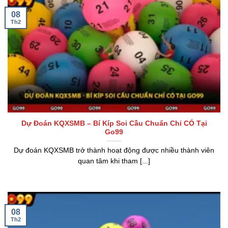
08
Th2
Dự Đoán KQXSMB – Bí Kíp Soi Cầu Chuẩn Chỉ CÓ Tại
Go99
Dự đoán KQXSMB trở thành hoạt động được nhiều thành viên
quan tâm khi tham [...]
08
Th2