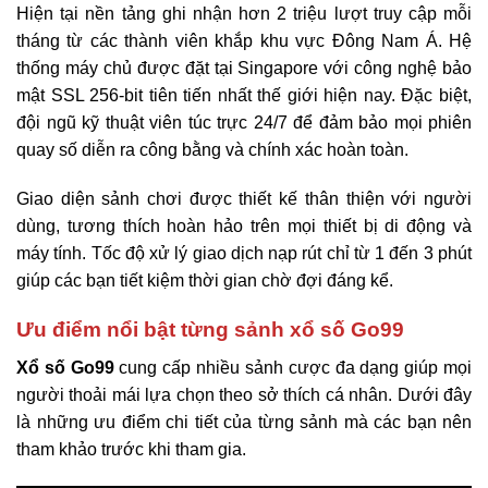
Hiện tại nền tảng ghi nhận hơn 2 triệu lượt truy cập mỗi
tháng từ các thành viên khắp khu vực Đông Nam Á. Hệ
thống máy chủ được đặt tại Singapore với công nghệ bảo
mật SSL 256-bit tiên tiến nhất thế giới hiện nay. Đặc biệt,
đội ngũ kỹ thuật viên túc trực 24/7 để đảm bảo mọi phiên
quay số diễn ra công bằng và chính xác hoàn toàn.
Giao diện sảnh chơi được thiết kế thân thiện với người
dùng, tương thích hoàn hảo trên mọi thiết bị di động và
máy tính. Tốc độ xử lý giao dịch nạp rút chỉ từ 1 đến 3 phút
giúp các bạn tiết kiệm thời gian chờ đợi đáng kể.
Ưu điểm nổi bật từng sảnh xổ số Go99
Xổ số Go99
cung cấp nhiều sảnh cược đa dạng giúp mọi
người thoải mái lựa chọn theo sở thích cá nhân. Dưới đây
là những ưu điểm chi tiết của từng sảnh mà các bạn nên
tham khảo trước khi tham gia.