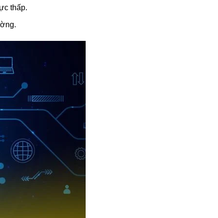
ực thấp.
ường.