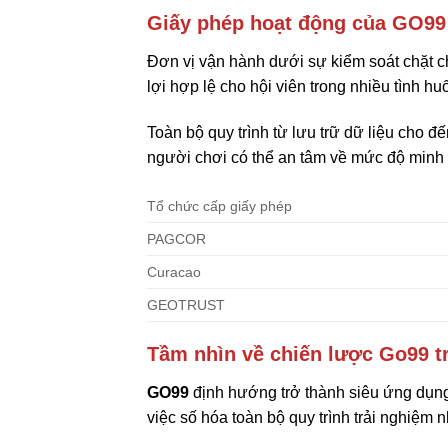
Giấy phép hoạt động của GO99
Đơn vị vận hành dưới sự kiểm soát chặt ch
lợi hợp lệ cho hội viên trong nhiều tình hu
Toàn bộ quy trình từ lưu trữ dữ liệu cho 
người chơi có thể an tâm về mức độ minh 
Tổ chức cấp giấy phép
PAGCOR
Curacao
GEOTRUST
Tầm nhìn về chiến lược Go99 t
GO99
định hướng trở thành siêu ứng dụng 
việc số hóa toàn bộ quy trình trải nghiệm 