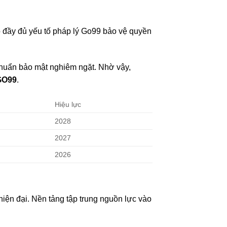
ảo đầy đủ yếu tố pháp lý Go99 bảo vệ quyền
 chuẩn bảo mật nghiêm ngặt. Nhờ vậy,
O99
.
Hiệu lực
2028
2027
2026
hiện đại. Nền tảng tập trung nguồn lực vào