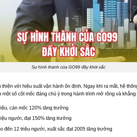
Sự hình thành của GO99 đầy khởi sắc
 thiện với hiệu suất vận hành ổn định. Ngay khi ra mắt, hệ thố
một số cột mốc đáng chú ý trong hành trình mở rộng và khẳng đị
triệu, cán mốc 120% tăng trưởng
riệu người, đạt 150% tăng trưởng
 đến 12 triệu người, xuất sắc đạt 2005 tăng trưởng