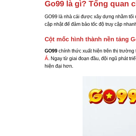
Go99 là gì? Tổng quan ch
GO99 là nhà cái được xây dựng nhằm tối ư
cập nhật để đảm bảo tốc độ truy cập nhan
Cột mốc hình thành nền tảng 
GO99
chính thức xuất hiện trên thị trường
Á
. Ngay từ giai đoạn đầu, đội ngũ phát t
hiện đại hơn.