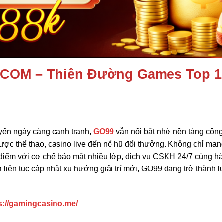
.COM – Thiên Đường Games Top 1
uyến ngày càng cạnh tranh,
GO99
vẫn nổi bật nhờ nền tảng công 
á cược thể thao, casino live đến nổ hũ đổi thưởng. Không chỉ man
hi điểm với cơ chế bảo mật nhiều lớp, dịch vụ CSKH 24/7 cùng 
 liên tục cập nhật xu hướng giải trí mới, GO99 đang trở thành 
s://gamingcasino.me/