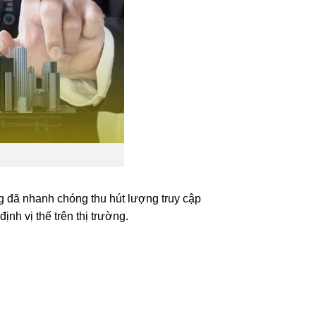
ng đã nhanh chóng thu hút lượng truy cập
nh vị thế trên thị trường.